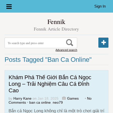
Sign In
Fennik
Fennik Article Directory
Advanced search
Posts Tagged "ban Ca Online"
Khám Phá Thế Giới Bắn Cá Ngọc
Long – Trải Nghiệm Câu Cá Đỉnh
Cao
by
Harry Kane
on
Jan 18, 2025
Games
•
No
Comments
•
ban ca online
,
neo79
Bắn cá Ngọc Long không chỉ là một trò chơi giải trí